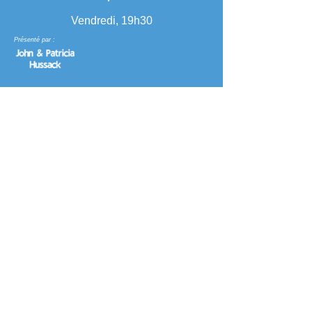
Vendredi, 19h30
Présenté par :
< Retour
< Retour
Société agricole de Caledonia
151, rue Caithness Est,
Caledonia, ON N3W 1C2
Canada
Téléphone : (905) 765-6861
Télécopieur : (905) 765-4598
Heures d'ouverture du bureau : du lundi au
jeudi de 9h à 17h, le vendredi de 9h à midi