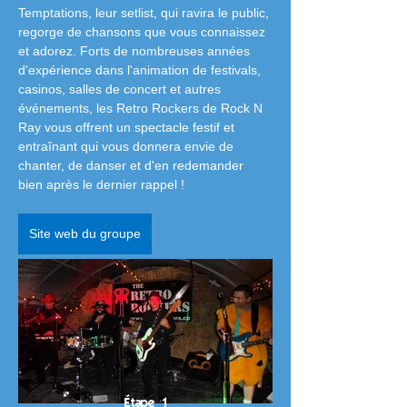
Temptations, leur setlist, qui ravira le public, 
regorge de chansons que vous connaissez 
et adorez. Forts de nombreuses années 
d'expérience dans l'animation de festivals, 
casinos, salles de concert et autres 
événements, les Retro Rockers de Rock N 
Ray vous offrent un spectacle festif et 
entraînant qui vous donnera envie de 
chanter, de danser et d'en redemander 
bien après le dernier rappel !
Site web du groupe
Étape 1