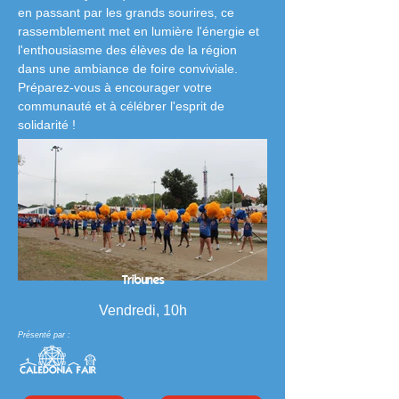
en passant par les grands sourires, ce 
rassemblement met en lumière l'énergie et 
l'enthousiasme des élèves de la région 
dans une ambiance de foire conviviale. 
Préparez-vous à encourager votre 
communauté et à célébrer l'esprit de 
solidarité !
Tribunes
Vendredi, 10h
Présenté par :