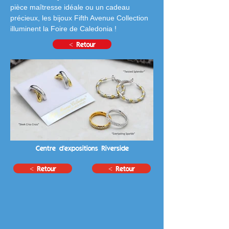
pièce maîtresse idéale ou un cadeau 
précieux, les bijoux Fifth Avenue Collection 
illuminent la Foire de Caledonia !
< Retour
Centre d'expositions Riverside
< Retour
< Retour