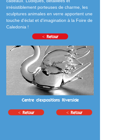
cadeaux. Ludiques, détaillées et 
irrésistiblement porteuses de charme, les 
sculptures animales en verre apportent une 
touche d'éclat et d'imagination à la Foire de 
Caledonia !
< Retour
Centre d'expositions Riverside
< Retour
< Retour