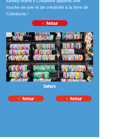
Kelsey-Marie's Creations apporte une 
touche de joie et de créativité à la foire de 
Caledonia !
< Retour
Dehors
< Retour
< Retour