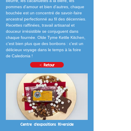
beurré, les cacahuètes à la bière, les 
pommes d'amour et bien d'autres, chaque 
bouchée est un concentré de savoir-faire 
ancestral perfectionné au fil des décennies. 
Recettes raffinées, travail artisanal et 
douceur irrésistible se conjuguent dans 
chaque fournée. Olde Tyme Kettle Kitchen, 
c'est bien plus que des bonbons : c'est un 
délicieux voyage dans le temps à la foire 
de Caledonia !
< Retour
Centre d'expositions Riverside