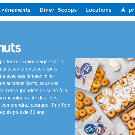
Événements
Dîner Scoops
Locations
À pr
nuts
 parfum des mini-beignets frais 
nstitution torontoise depuis 
ons avec ses fameux mini-
s et croustillants, sous vos 
ait et saupoudrés de sucre à la 
un incontournable des fêtes 
s comprendrez pourquoi Tiny Tom 
depuis plus de 60 ans !